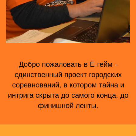
Добро пожаловать в Ё-гейм -
единственный проект городских
соревнований, в котором тайна и
интрига скрыта до самого конца, до
финишной ленты.