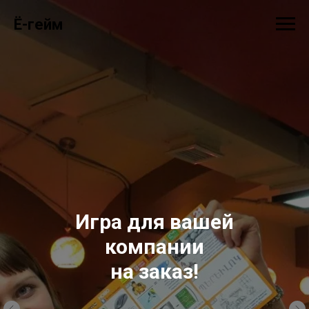
Ё-гейм
Интеллектуальная
городская игра-квест