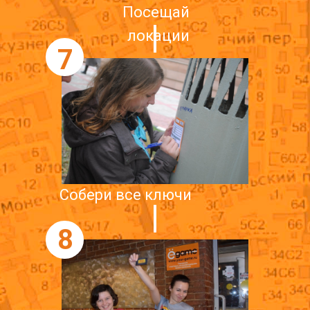
Посещай
локации
7
Собери все ключи
8