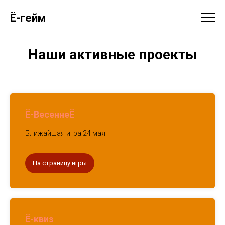
Ё-гейм
Наши активные проекты
Ё-ВесеннеЁ
Ближайшая игра 24 мая
На страницу игры
Ё-квиз